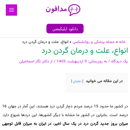
رش
Main
ه
Menu
حتوا
دانلود اپلیکیشن
پیمایش
خانه
مجله پزشکی و روانشناسی
انواع، علت و درمان گردن درد
انواع، علت و درمان گردن درد
نوشته
یک دیدگاه
/ به روزرسانی:
9 اردیبهشت 1403
/ از
دکتر نگار اسماعیلی
در این مقاله می خوانید
نمایش
در کشور ما حدود 15 درصد مردم دچار گردن درد هستند، این آمار در جهان 16
درصد است. بنابراین در کشور ما مشابه با دیگر کشورها، این دردها شیوع دارد.
میزان بروز جدید گردن درد در یک سال اخیر، در ایران به میزان قابل توجهی