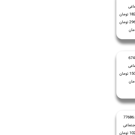
اعی
674
اعی
77686
جتماعی