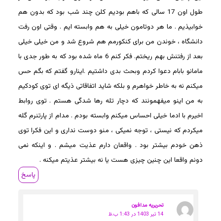
طول اون 17 سالی که باهم بودیم کلن چند شب بود که بدون هم
خوابیذیم . ما هر دوتامون خیلی به هم وابسته ایم . وقتی اون رفت
دانشگاه ، خوندن من برای کنکورمم هم شروع شد و من خیلی خیلی
بعد از رفتنش بهم ریختم. فکر کنم 6 ماه شده بود که به طور جدی با
مامانو بابام دعوا کردم وبحث بدی داشتیم .اینارو گفتم که بگم حس
میکنم نه به خاطر خواهرم و بلکه شاید اتفاقاتی ذیگه ای توی کودکیم
به من اینو میفهمونند که دچار تله رها شدگی هستم . توی روابط
اخیرم با ادما خیلی احساس میکنم وابسته بودم . مدام از پارتنرم گله
میکردم که نیستی ، توجه نمیکی ، منو دوست نداری و این فکرا توی
ذهن خودم بیشتر بود . واقعان دارم عذیت میشم . و اینکه نمی
دونم واقعا این چنین چیزی هست یا نه بیشتر عذیتم میکنه .
پاسخ
تحریریه مدافون
14 تیر 1403 در 1:43 ب.ظ