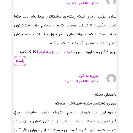
14 تیر 1403 در 6:45 ب.ظ
سلام عزیزم ، برای اینکه ریشه ی مشکلتون پیدا بشه باید حتما
تماس بگیرید تا تلفنی صحبت کنیم و ببینیم دلیل مشکلتون
چیه و بعد به کمک رواندرمانی و در طول جلسات با هم حلش
کنیم ، باهام تماس بگیرید تا کمکتون کنم
برای گرفتن مشاوره با من
حانیه خوش لهجه اینجا
کلیک کنید
پاسخ
تحریریه مدافون
17 تیر 1403 در 11:34 ق.ظ
بااهدای سلام
من روانشناس منیژه شهبازخان هستم
همونطور که خودتون هم اشراف دارین خانواده، نوع
فرزندپروری، همشیره ها و… دراوایل کودکی نقش بسزایی در
شخصیت ما دارد. گرچه قصداین نیست که این دوران رااقرارآمیز