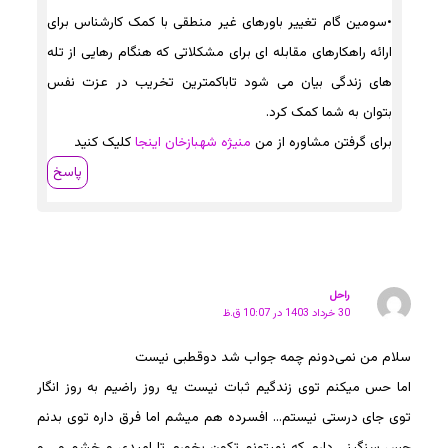
•سومین گام تغییر باورهای غیر منطقی با کمک کارشناس برای
ارائه راهکارهای مقابله ای برای مشکلاتی که هنگام رهایی از تله
های زندگی بیان می شود تاباکمترین تخریب در عزت نفس
بتوان به شما کمک کرد.
برای گرفتن مشاوره از من
منیژه شهبازخان اینجا
کلیک کنید
پاسخ
راحل
30 خرداد 1403 در 10:07 ق.ظ
سلام من نمی‌دونم چمه جواب شد دوقطبی نیست
اما حس میکنم توی زندگیم ثبات نیست یه روز راضیم به روز انگار
توی جای درستی نیستم… افسرده هم میشم اما فرق داره توی بدنم
حس سنگینی دارم که نمیتونم تکون بخورم تا امیدی و خشم و… و