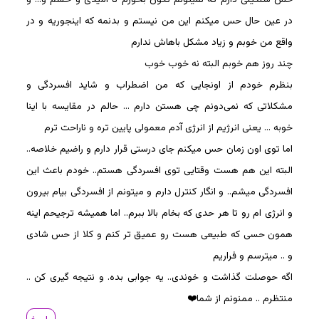
در عین حال حس میکنم این من نیستم و بدنمه که اینجوریه و در
واقع من خوبم و زیاد مشکل باهاش ندارم
چند روز هم خوبم البته نه خوب خوب
بنظرم خودم از اونجایی که من اضطراب و شاید افسردگی و
مشکلاتی که نمی‌دونم چی هستن دارم … حالم در مقایسه با اینا
خوبه … یعنی انرژیم از انرژی آدم معمولی پایین تره و ناراحت ترم
اما توی اون زمان حس میکنم جای درستی قرار دارم و راضیم خلاصه..
البته این هم هست وقتایی توی افسردگی هستم.. خودم باعث این
افسردگی میشم.. و انگار کنترل دارم و میتونم از افسردگی بیام بیرون
و انرژی ام رو تا هر حدی که بخام بالا ببرم.. اما همیشه ترجیحم اینه
همون حسی که طبیعی هست رو عمیق تر کنم و کلا از حس شادی
و .. میترسم و فراریم
اگه حوصلت گذاشت و خوندی.. یه جوابی بده. و نتیجه گیری کن ..
منتظرم .. ممنونم از شما❤️