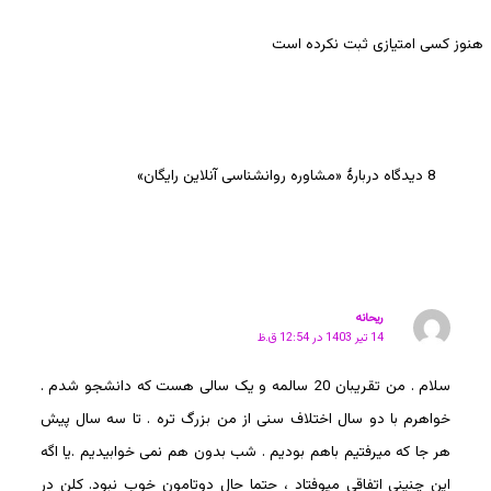
هنوز کسی امتیازی ثبت نکرده است
8 دیدگاه دربارهٔ «مشاوره روانشناسی آنلاین رایگان»
ریحانه
14 تیر 1403 در 12:54 ق.ظ
سلام . من تقریبان 20 سالمه و یک سالی هست که دانشجو شدم .
خواهرم با دو سال اختلاف سنی از من بزرگ تره . تا سه سال پیش
هر جا که میرفتیم باهم بودیم . شب بدون هم نمی خوابیدیم .یا اگه
این چنینی اتفاقی میوفتاد ، حتما حال دوتامون خوب نبود. کلن در