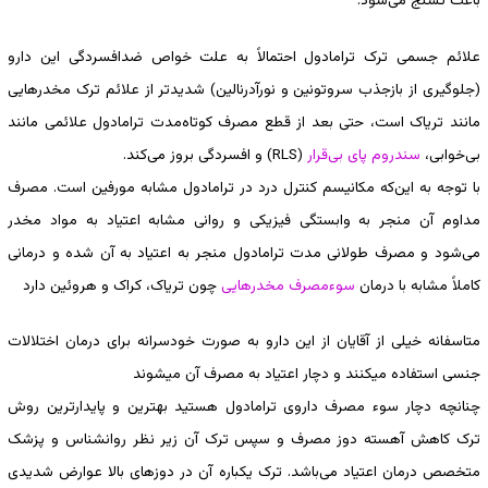
باعت تشنج می‌شود.
علائم جسمی ترک ترامادول احتمالاً به علت خواص ضدافسردگی این دارو
(جلوگیری از بازجذب سروتونین و نورآدرنالین) شدیدتر از علائم ترک مخدرهایی
مانند تریاک است، حتی بعد از قطع مصرف کوتاه‌مدت ترامادول علائمی مانند
بی‌خوابی،
سندروم پای بی‌قرار
(RLS) و افسردگی بروز می‌کند.
با توجه به این‌که مکانیسم کنترل درد در ترامادول مشابه مورفین است. مصرف
مداوم آن منجر به وابستگی فیزیکی و روانی مشابه اعتیاد به مواد مخدر
می‌شود و مصرف طولانی مدت ترامادول منجر به اعتیاد به آن شده و درمانی
کاملاً مشابه با درمان
سوءمصرف
مخدرهایی
چون تریاک، کراک و هروئین دارد
متاسفانه خیلی از آقایان از این دارو به صورت خودسرانه برای درمان اختلالات
جنسی استفاده میکنند و دچار اعتیاد به مصرف آن میشوند
چنانچه دچار سوء مصرف داروی ترامادول هستید بهترین و پایدارترین روش
ترک کاهش آهسته دوز مصرف و سپس ترک آن زیر نظر روانشناس و پزشک
متخصص درمان اعتیاد می‌باشد. ترک یکباره آن در دوزهای بالا عوارض شدیدی