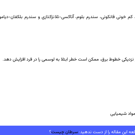
م خونی فانکونی، سندرم بلوم، آتاکسی-تلانژکتازی و سندرم بلکفان-دیامو
نزدیکی خطوط برق، ممکن است خطر ابتلا به لوسمی را در فرد افزایش دهد.
مواد شیمیایی
عه این مقاله را از دست ندهید:
سرطان چیست
؟