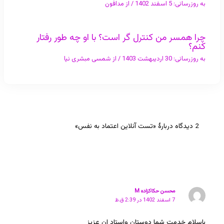
به روزرسانی:
5 اسفند 1402
/ از
مدافون
چرا همسر من کنترل گر است؟ با او چه طور رفتار
کنم؟
به روزرسانی:
30 اردیبهشت 1403
/ از
شمسی مبشری نیا
2 دیدگاه دربارهٔ «تست آنلاین اعتماد به نفس»
محسن حکاکزاده M
7 اسفند 1402 در 2:39 ق.ظ
باسلام خدمت شما دوستان واستاد ان عزیز