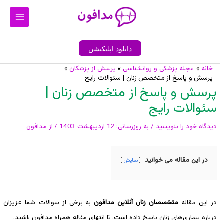
رش
Main
ه
Menu
حتوا
دانلود اپلیکیشن
خانه
مجله پزشکی و روانشناسی
پرسش از پزشکان
پیمایش
پرسش و پاسخ از متخصص زنان | سئوالات رایج
نوشته
پرسش و پاسخ از متخصص زنان |
سئوالات رایج
دیدگاه‌ خود را بنویسید
/ به روزرسانی:
12 اردیبهشت 1403
/ از
مدافون
در این مقاله می خوانید
نمایش
در این مقاله
متخصصان زنان آنلاین مدافون
به برخی از سوالات شما عزیزان
درباره بیماری‌های زنان پاسخ داده است. تا انتهای مقاله همراه مدافون باشید.