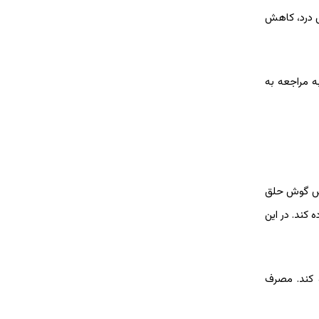
م تب و گوش درد، کاهش
ه مراجعه به
صص گوش حلق
کند. در این
 کند. مصرف