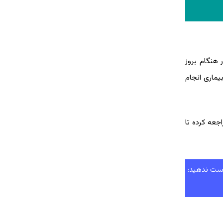
هنگام بروز
یماری انجام
جعه کرده تا
دست ندهید: