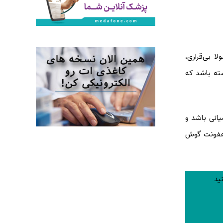
حرف بزنند معمولا بی‌قراری،
شته باشد که
یانی باشد و
ع عفونت گوش
ید