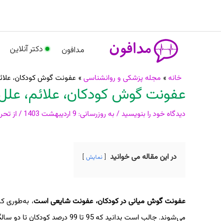
رش
م
ه
حتوا
دکتر آنلاین
مدافون
پیمایش
خانه
مجله پزشکی و روانشناسی
عفونت گوش کودکان، علائم
عفونت گوش کودکان، علائم، علل 
نوشته
دیدگاه‌ خود را بنویسید
/ به روزرسانی:
9 اردیبهشت 1403
/ از
تحری
در این مقاله می خوانید
نمایش
عفونت گوش میانی در کودکان، عفونت شایعی است
می‌شوند. جالب است بدانید که 95 تا 99 درصد کودکان تا دو سالگی حداقل یک بار دچار عفونت گوش می‌شوند.