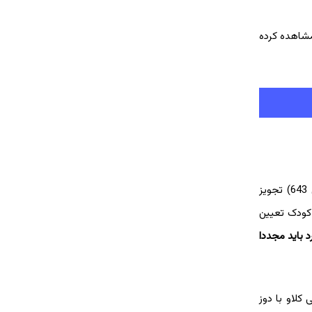
شاهده کرده
در صورت تشخیص عفونت گوش میانی بر طبق صلاحدید پزشک آنتی بیوتیک‌هایی مانند آموکسی سیلین و یا کوآموکسی کلاو (فارمنتین 643) تجویز
 کودک تعیین
نکرد باید مجددا
کلاو با دوز