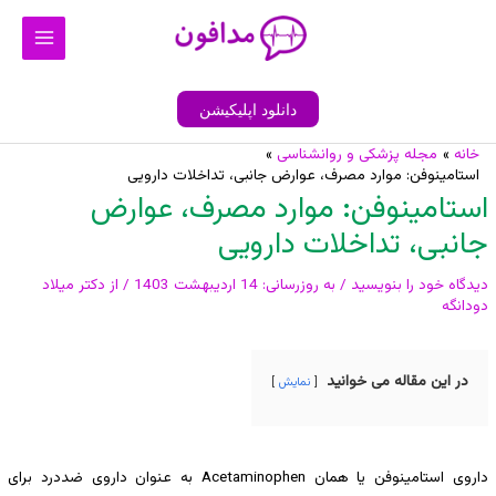
رش
Main
ه
Menu
حتوا
دانلود اپلیکیشن
خانه
مجله پزشکی و روانشناسی
پیمایش
استامینوفن: موارد مصرف، عوارض جانبی، تداخلات دارویی
نوشته
استامینوفن: موارد مصرف، عوارض
جانبی، تداخلات دارویی
دیدگاه‌ خود را بنویسید
/ به روزرسانی:
14 اردیبهشت 1403
/ از
دکتر میلاد
دودانگه
در این مقاله می خوانید
نمایش
داروی استامینوفن یا همان Acetaminophen به عنوان داروی ضددرد برای