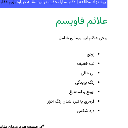
پیشنهاد مطالعه | دکتر سارا نجفی، در این مقاله درباره
رژیم غذای
علائم فاویسم
برخی علائم این بیماری شامل:
زردی
تب خفیف
بی حالی
رنگ پریدگی
تهوع و استفراغ
قرمزی یا تیره شدن رنگ ادرار
درد شکمی
*در صورت عدم درمان مناس