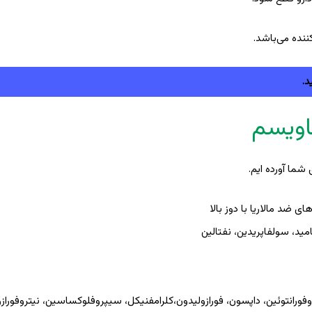
نده می‌باشد.
د.
اویسم
 شما آورده ایم.
ی ضد مالاریا با دوز بالا
مید، سولفاپریدین، نفتالین
وفورانتوئین، داپسون، فورازولیدون،کلرامفنیکل، سیپروفلوکساسین، نیتروفوراز