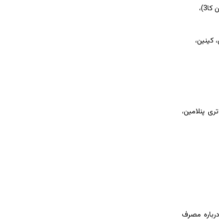
، دیمرکاپرول، دوکسوروبیسین، پروبنسید، منادیول سدیم سولفات(ویتامین کا 4)، منادیون(ویتامین کا3)،
، کینیدین، کینین،
ری پنلامین،
رباره مصرف