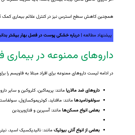
همچنین کاهش سطح استرس نیز در کنترل علائم بیماری کمک کن
پیشنهاد مطالعه |
درباره خشکی پوست در فصل بهار بیشتر بدانی
داروهای ممنوعه در بیماری ف
در ادامه لیست داروهای ممنوعه برای افراد مبتلا به فاویسم را برای
داروهای ضد مالاریا
مانند: پریماکین، کلروکین و سایر داروها
سولفونامیدها
مانند: مافناید، کوتریموکسازول، سولفاستا
بعضی انواع مسکن‌ها
مانند: آسپرین و فنازوپریدین
بعضی از انواع آنتی بیوتیک
مانند: نالیدیکسیک اسید، نیتر