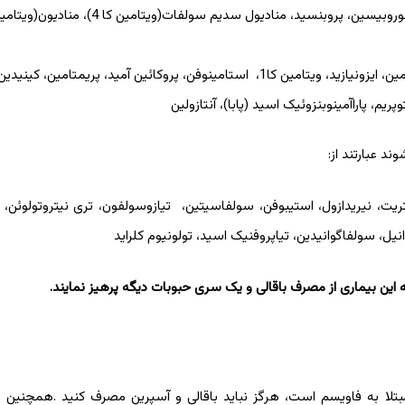
مانند: آسکوربیک اسید، کلشی سین، دوپامین، ایزونیازید، ویتامین کا1، استامینوفن، پروکائین آمید، پریمتامین
م، پاراآمینوبنزوئیک اسید (پابا)، آنتازولین
د عبارتند از:
یت، نیریدازول، استیبوفن، سولفاسیتین، تیازوسولفون، تری نیتروتولوئن، ت
انیل، سولفاگوانیدین، تیاپروفنیک اسید، تولونیوم کلراید
این بیماری از مصرف باقالی و یک سری حبوبات دیگه پرهیز نمایند.
تلا به فاویسم است، هرگز نباید باقالی و آسپرین مصرف کنید .همچنین د