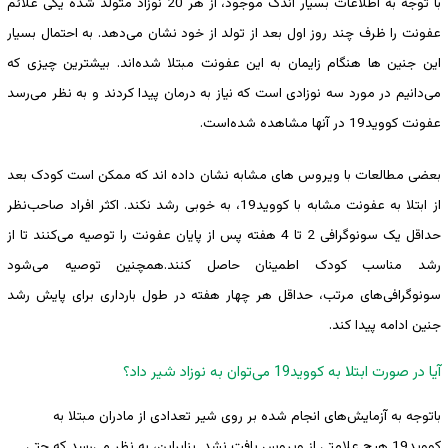
با توجه به اطلاعات بسیار اندک موجود، از هر 20 نوزاد متولد شده یکی علائم
عفونت را ظرف چند روز اول بعد از تولد از خود نشان می‌دهد. به احتمال بسیار
این جنین ها هنگام زایمان به این عفونت مبتلا شده‌اند. بیشترین چیزی که
می‌دانیم در مورد سه نوزادی است که نیاز به درمان پیدا کردند و به نظر می‌رسد
عفونت کووید19 در آنها مشاهده ‌شده‌است.
بعضی مطالعات با ویروس های مشابه نشان داده اند که ممکن است کودک بعد
از ابتلا به عفونت مشابه با کووید19، به خوبی رشد نکند. اکثر افراد صاحب‌نظر
حداقل یک سونوگرافی 2 تا 4 هفته پس از پایان عفونت را توصیه می‌کنند تا از
رشد مناسب کودک اطمینان حاصل کنند.همچنین توصیه می‌شود
سونوگرافی‌های مرتب، حداقل هر چهار هفته در طول بارداری برای پایش رشد
جنین ادامه پیدا کند.
آیا در صورت ابتلا به کووید19 می‌توان به نوزاد شیر داد؟
باتوجه به آزمایش‌های انجام شده بر روی شیر تعدادی از مادران مبتلا به
کووید19 هیچ علامتی از ویروس یافت نشد. بنابراین، به نظر می‌رسد که حتی