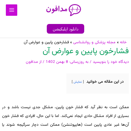
رش
Main
ه
Menu
حتوا
دانلود اپلیکیشن
پیمایش
خانه
مجله پزشکی و روانشناسی
فشارخون پایین و عوارض آن
فشارخون پایین و عوارض آن
نوشته
دیدگاه‌ خود را بنویسید
/ به روزرسانی:
8 بهمن 1402
/ از
مدافون
در این مقاله می خوانید
نمایش
ممکن است به نظر آید که فشار خون پایین، مشکل جدی نیست باشد و در
بسیاری از افراد مشکل حادی ایجاد نمی‌کند. اما با این حال، افرادی که فشار خون
آن‌ها غیر عادی پایین است (هایپوتنشن) ممکن است دچار سرگیجه شوند یا