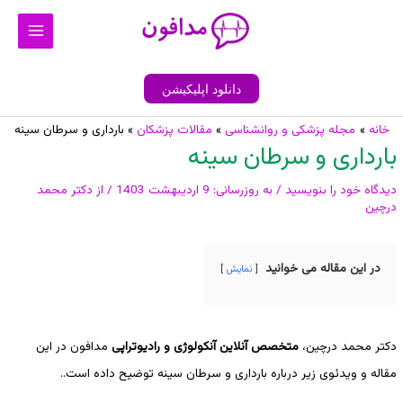
رش
Main
ه
Menu
حتوا
دانلود اپلیکیشن
پیمایش
خانه
مجله پزشکی و روانشناسی
مقالات پزشکان
بارداری و سرطان سینه
بارداری و سرطان سینه
نوشته
دیدگاه‌ خود را بنویسید
/ به روزرسانی:
9 اردیبهشت 1403
/ از
دکتر محمد
درچین
در این مقاله می خوانید
نمایش
دکتر محمد درچین،
متخصص آنلاین آنکولوژی و رادیوتراپی
مدافون در این
مقاله و ویدئوی زیر درباره بارداری و سرطان سینه توضیح داده است..