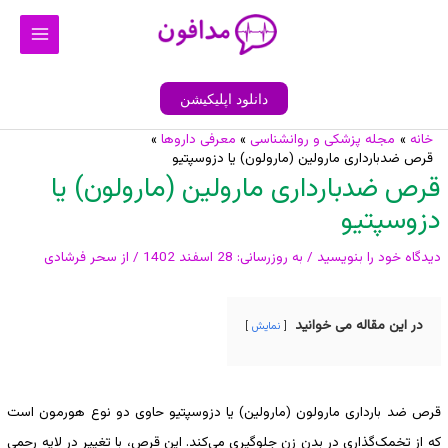
رش
Main
ه
Menu
حتوا
دانلود اپلیکیشن
خانه
مجله پزشکی و روانشناسی
معرفی داروها
پیمایش
قرص ضدبارداری مارولین (مارولون) یا دزوسپتیو
نوشته
قرص ضدبارداری مارولین (مارولون) یا
دزوسپتیو
دیدگاه‌ خود را بنویسید
/ به روزرسانی:
28 اسفند 1402
/ از
سحر فرشادی
در این مقاله می خوانید
نمایش
قرص ضد بارداری مارولون (مارولین) یا دزوسپتیو حاوی دو نوع هورمون است
که از تخمک‌گذاری در بدن زن جلوگیری می‌کند. این قرص، با تغییر در لایه رحمی