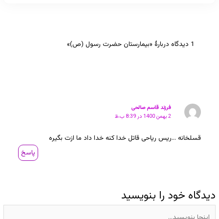
1 دیدگاه دربارهٔ «بیمارستان حضرت رسول (ص)»
فرزند قاسم صالحی
2 بهمن 1400 در 8:39 ب.ظ
قسلخانه …ریس ریاحی قاتل خدا کنه خدا داد ما ازت بگیره
پاسخ
دیدگاه‌ خود را بنویسید
اینجا