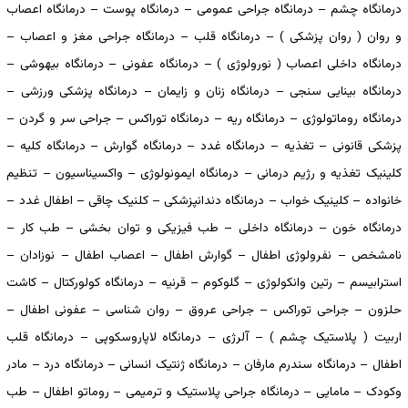
درمانگاه چشم – درمانگاه جراحی عمومی – درمانگاه پوست – درمانگاه اعصاب
و روان ( روان پزشکی ) – درمانگاه قلب – درمانگاه جراحی مغز و اعصاب –
درمانگاه داخلی اعصاب ( نورولوژی ) – درمانگاه عفونی – درمانگاه بیهوشی –
درمانگاه بینایی سنجی – درمانگاه زنان و زایمان – درمانگاه پزشکی ورزشی –
درمانگاه روماتولوژی – درمانگاه ریه – درمانگاه توراکس – جراحی سر و گردن –
پزشکی قانونی – تغذیه – درمانگاه غدد – درمانگاه گوارش – درمانگاه کلیه –
کلینیک تغذیه و رژیم درمانی – درمانگاه ایمونولوژی – واکسیناسیون – تنظیم
خانواده – کلینیک خواب – درمانگاه دندانپزشکی – کلنیک چاقی – اطفال غدد –
درمانگاه خون – درمانگاه داخلی – طب فیزیکی و توان بخشی – طب کار –
نامشخص – نفرولوژی اطفال – گوارش اطفال – اعصاب اطفال – نوزادان –
استرابیسم – رتین وانکولوژی – گلوکوم – قرنیه – درمانگاه کولورکتال – کاشت
حلزون – جراحی توراکس – جراحی عروق – روان شناسی – عفونی اطفال –
اربیت ( پلاستیک چشم ) – آلرژی – درمانگاه لاپاروسکوپی – درمانگاه قلب
اطفال – درمانگاه سندرم مارفان – درمانگاه ژنتیک انسانی – درمانگاه درد – مادر
وکودک – مامایی – درمانگاه جراحی پلاستیک و ترمیمی – روماتو اطفال – طب