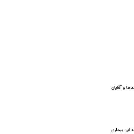
ع سنگ صفرا بین خانم‌ها و آقایان
4 سالگی به بعد، احتمال ابتلا به این بیماری