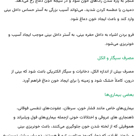
منجر به پاره شدن رگ‌های خون شود و در نتیجه خون دماغ رخ می‌دهد.
دمیدن یا عطسه کردن شدید، می‌تواند آسیب بزرگی به آستر حساس داخل بینی
وارد کند و باعث ایجاد خون دماغ شود.
فرو بردن اشیاء به داخل حفره بینی، به آستر داخل بینی موجب ایجاد آسیب و
خونریزی می‌شود.
مصرف سیگار و الکل
مصرف بیش از اندازه الکل، دخانیات و سیگار الکتریکی باعث شود که بینی از
درون، کاملاً خشک شود و زمینه را برای ایجاد خون دماغ فراهم آورد.
بعضی بیماری‌ها
بیماری‌های خاص مانند فشار خون، سرطان، عفونت‌های تنفسی فوقانی،
ناهنجاری های عروقی و اختلالات خونی ازجمله بیماری‌های فول ویلبراند و
هموفیلی که از لخته شدن خون جلوگیری می‌کنند، باعث خونریزی بینی
می‌شوند. افرادی که دچار کمبود ویتامین c و k هستند، دو برابر بیشتر نسبت به