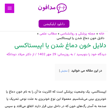
رش
Main
ه
Menu
حتوا
دانلود اپلیکیشن
خانه
مجله پزشکی و روانشناسی
مطالب علمی
پیمایش
دلايل خون دماغ شدن یا اپیستاکسی
نوشته
دلايل خون دماغ شدن یا اپیستاکسی
دیدگاه‌ خود را بنویسید
/ به روزرسانی:
29 مهر 1402
/ از
دکتر میلاد دودانگه
در این مقاله می خوانید
نمایش
اپیستاکسی، یک وضعیت پزشکی است که اکثریت ما آن را به نام خون دماغ یا
خونریزی بینی می‌شناسیم. معمولا این نوع خونریزی به علت نوعی تحریک یا
صدمه به آستر رگ‌های خون که در داخل بینی قرار دارند اتفاق می‌افتد و سپس