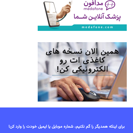
برای اینکه همدیگر را گم نکنیم، شماره موبایل یا ایمیل خودت را وارد کن!