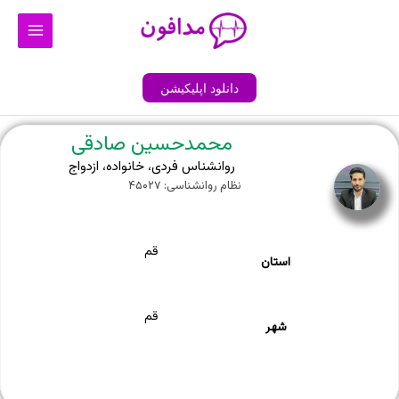
رش
Main
ه
Menu
حتوا
دانلود اپلیکیشن
محمدحسین صادقی
روانشناس فردی، خانواده، ازدواج
نظام روانشناسی: ۴۵۰۲۷
قم
استان
قم
شهر