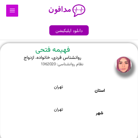
رش
Main
ه
Menu
حتوا
دانلود اپلیکیشن
فهیمه فتحی
روانشناس فردی، خانواده، ازدواج
نظام روانشناسی: 1362020
تهران
استان
تهران
شهر