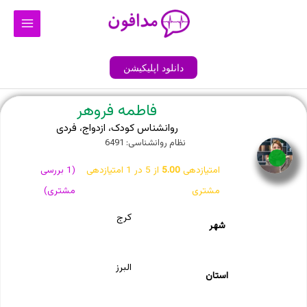
رش
Main
ه
Menu
حتوا
دانلود اپلیکیشن
فاطمه فروهر
روانشناس کودک، ازدواج، فردی
نظام روانشناسی: 6491
آنلاین
امتیازدهی
5.00
از 5 در
1
امتیازدهی
(
1
بررسی
مشتری
مشتری)
کرج
شهر
البرز
استان