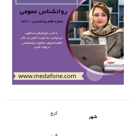
کرج
شهر
البرز