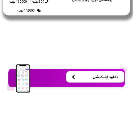
روانشناس فردی، ازدواج، جنسی
( 30دقیقه ) : 130000 تومان
: 142000 تومان