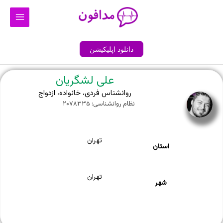
رش
Main
ه
Menu
حتوا
دانلود اپلیکیشن
علی لشگریان
روانشناس فردی، خانواده، ازدواج
نظام روانشناسی: ۲۰۷۸۳۳۵
تهران
استان
تهران
شهر