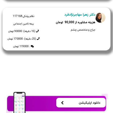
دکتر زهرا مهاجرنژادفرد
نظام پزشکی:
117168
90,000
بیمه:
تامین اجتماعی
جراح و متخصص چشم
(15 دقیقه): 90000 تومان
(25 دقیقه): 170000 تومان
: 119000 تومان