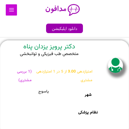
رش
Main
ه
Menu
حتوا
دانلود اپلیکیشن
دکتر پرویز یزدان پناه
متخصص طب فیزیکی و توانبخشی
امتیازدهی
3.00
از 5 در
1
امتیازدهی
(
1
بررسی
مشتری
مشتری)
یاسوج
شهر
نظام پزشکی