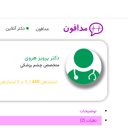
رش
م
ه
حتوا
دکتر آنلاین
مدافون
دکتر پرویز هروی
متخصص چشم پزشکی
امتیازدهی
4.00
از 5 در
2
امتیازدهی
توضیحات
نظرات (2)