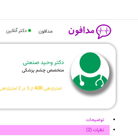
رش
م
ه
حتوا
دکتر آنلاین
مدافون
دکتر وحید صنعتی
متخصص چشم پزشکی
امتیازدهی
4.00
از 5 در
2
امتیازدهی
توضیحات
نظرات (2)