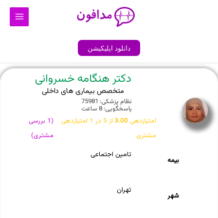
رش
Main
ه
Menu
حتوا
دانلود اپلیکیشن
دکتر هنگامه خسروانی
متخصص بیماری های داخلی
نظام پزشکی: 75981
پاسخگویی: 8 ساعت
امتیازدهی
3.00
از 5 در
1
امتیازدهی
(
1
بررسی
مشتری
مشتری)
تامین اجتماعی
بیمه
تهران
شهر