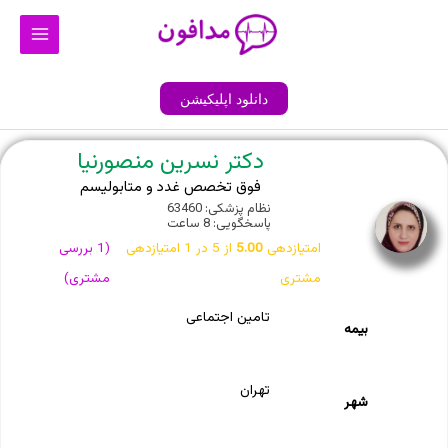
رش
Main
ه
Menu
حتوا
دانلود اپلیکیشن
دکتر نسرین منصورنیا
فوق تخصص غدد و متابولیسم
نظام پزشکی: 63460
پاسخگویی: 8 ساعت
امتیازدهی
5.00
از 5 در
1
امتیازدهی
(
1
بررسی
مشتری
مشتری)
تامین اجتماعی
بیمه
تهران
شهر