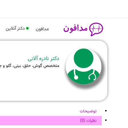
رش
م
ه
حتوا
دکتر آنلاین
مدافون
دکتر نادره آلانی
متخصص گوش، حلق، بینی، گلو و جر
توضیحات
نظرات (0)