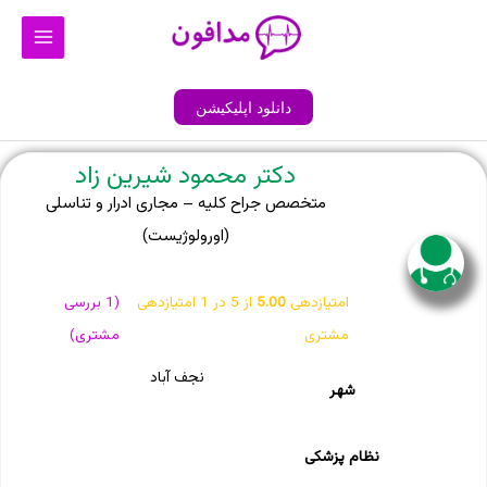
رش
Main
ه
Menu
حتوا
دانلود اپلیکیشن
دکتر محمود شیرین زاد
متخصص جراح کلیه – مجاری ادرار و تناسلی
(اورولوژیست)
امتیازدهی
5.00
از 5 در
1
امتیازدهی
(
1
بررسی
مشتری
مشتری)
نجف آباد
شهر
نظام پزشکی