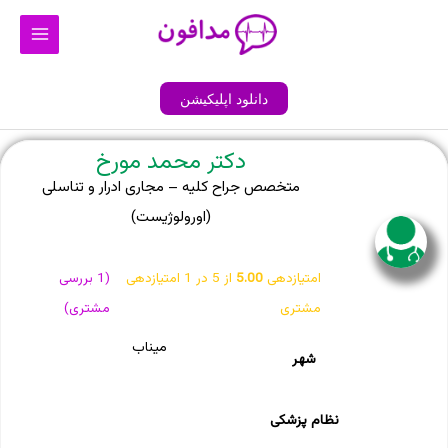
رش
Main
ه
Menu
حتوا
دانلود اپلیکیشن
دکتر محمد مورخ
متخصص جراح کلیه – مجاری ادرار و تناسلی
(اورولوژیست)
امتیازدهی
5.00
از 5 در
1
امتیازدهی
(
1
بررسی
مشتری
مشتری)
میناب
شهر
نظام پزشکی