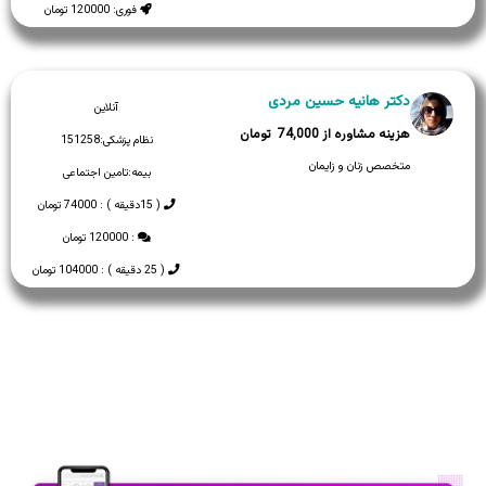
فوری: 120000 تومان
دکتر هانیه حسین مردی
آنلاین
74,000
نظام پزشکی:
151258
متخصص زنان و زایمان
بیمه:
تامین اجتماعی
( 15دقیقه ) : 74000 تومان
: 120000 تومان
( 25 دقیقه ) : 104000 تومان