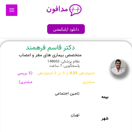
رش
Main
ه
Menu
حتوا
دانلود اپلیکیشن
دکتر قاسم فرهمند
متخصص بیماری های مغز و اعصاب
نظام پزشکی: 148663
پاسخگویی: 7 ساعت
امتیازدهی
4.33
از 5 در
3
امتیازدهی
(
3
بررسی
مشتری
مشتری)
تامین اجتماعی
بیمه
تهران
شهر