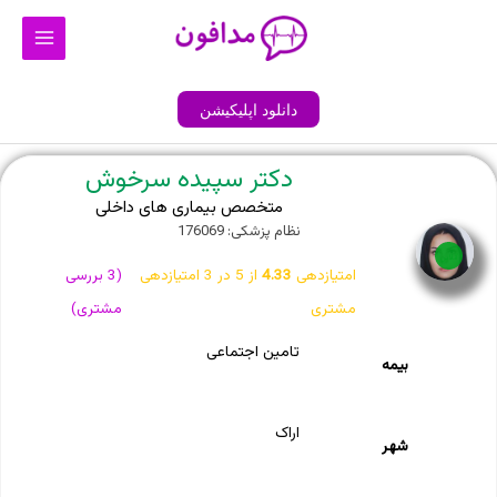
رش
Main
ه
Menu
حتوا
دانلود اپلیکیشن
دکتر سپیده سرخوش
متخصص بیماری های داخلی
نظام پزشکی: 176069
آنلاین
امتیازدهی
4.33
از 5 در
3
امتیازدهی
(
3
بررسی
مشتری
مشتری)
تامین اجتماعی
بیمه
اراک
شهر