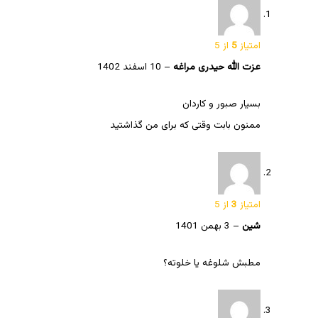
امتیاز
5
از 5
عزت الله حیدری مراغه
–
10 اسفند 1402
بسیار صبور و کاردان
ممنون بابت وقتی که برای من گذاشتید
امتیاز
3
از 5
شین
–
3 بهمن 1401
مطبش شلوغه یا خلوته؟