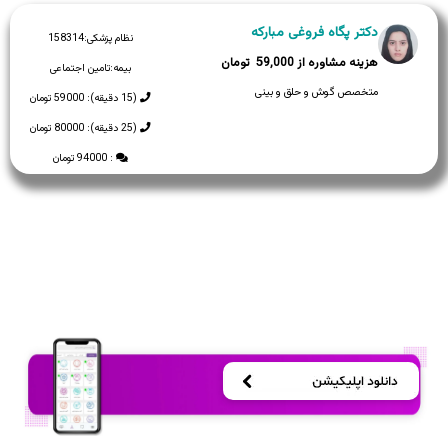
دکتر پگاه فروغی مبارکه
نظام پزشکی:
158314
59,000
بیمه:
تامین اجتماعی
متخصص گوش و حلق و بینی
(15 دقیقه): 59000 تومان
(25 دقیقه): 80000 تومان
: 94000 تومان