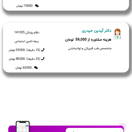
: 70000 تومان
دکتر آیدین حیدری
نظام پزشکی:
141025
59,000
بیمه:
تامین اجتماعی
متخصص طب فیزیکی و توانبخشی
(15 دقیقه): 59000 تومان
(25 دقیقه): 85000 تومان
: 63000 تومان