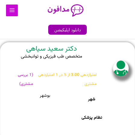
رش
Main
ه
Menu
حتوا
دانلود اپلیکیشن
دکتر سعید سیاهی
متخصص طب فیزیکی و توانبخشی
امتیازدهی
3.00
از 5 در
1
امتیازدهی
(
1
بررسی
مشتری
مشتری)
بوشهر
شهر
نظام پزشکی