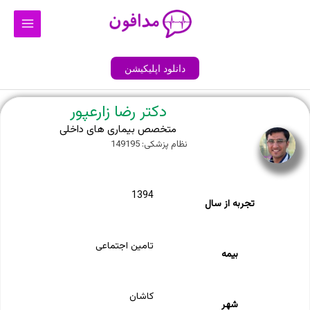
رش
Main
ه
Menu
حتوا
دانلود اپلیکیشن
دکتر رضا زارعپور
متخصص بیماری های داخلی
نظام پزشکی: 149195
1394
تجربه از سال
تامین اجتماعی
بیمه
کاشان
شهر