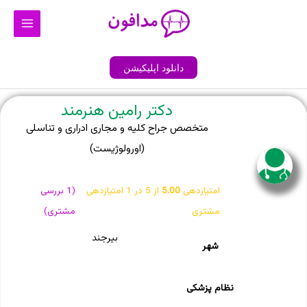
رش
Main
ه
Menu
حتوا
دانلود اپلیکیشن
دکتر رامین هنرمند
متخصص جراح کلیه و مجاری ادراری و تناسلی
(اورولوژیست)
امتیازدهی
5.00
از 5 در
1
امتیازدهی
(
1
بررسی
مشتری
مشتری)
بیرجند
شهر
نظام پزشکی