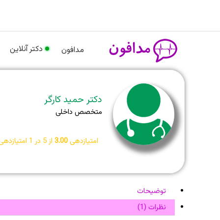
رش
م
ه
حتوا
دکتر آنلاین
مدافون
دکتر حمید کارگر
متخصص داخلی
امتیازدهی
3.00
از 5 در
1
امتیازدهی
توضیحات
نظرات (1)