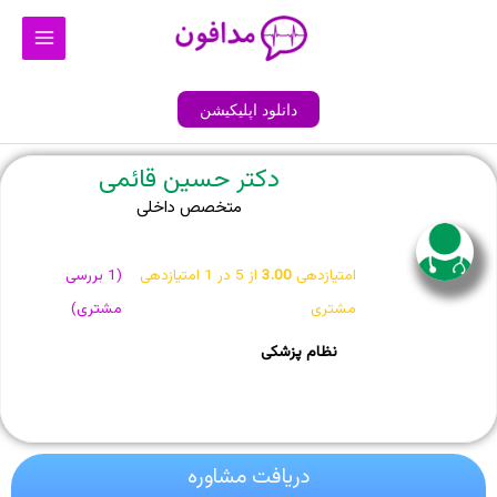
رش
Main
ه
Menu
حتوا
دانلود اپلیکیشن
دکتر حسین قائمی
متخصص داخلی
امتیازدهی
3.00
از 5 در
1
امتیازدهی
(
1
بررسی
مشتری
مشتری)
نظام پزشکی
دریافت مشاوره