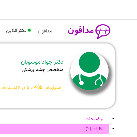
رش
م
ه
حتوا
دکتر آنلاین
مدافون
دکتر جواد موسویان
متخصص چشم پزشکی
امتیازدهی
4.00
از 5 در
2
امتیازدهی
توضیحات
نظرات (2)