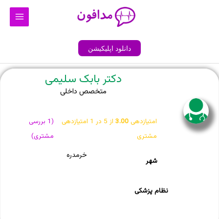
رش
Main
ه
Menu
حتوا
دانلود اپلیکیشن
دکتر بابک سلیمی
متخصص داخلی
امتیازدهی
3.00
از 5 در
1
امتیازدهی
(
1
بررسی
مشتری
مشتری)
خرمدره
شهر
نظام پزشکی