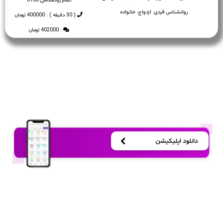
نظام روانشناسی:
8185
روانشناس فردی، ازدواج، خانواده
( 30 دقیقه ) : 400000 تومان
: 402000 تومان