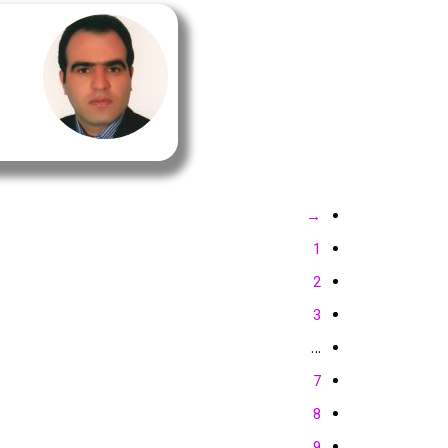
→
1
2
3
…
7
8