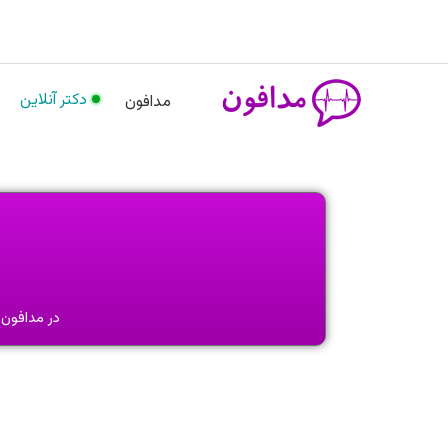
رش
م
ه
حتوا
دکتر آنلاین
مدافون
در مدافون، بیش از 100 روانشناس در 6 تخصص مختل