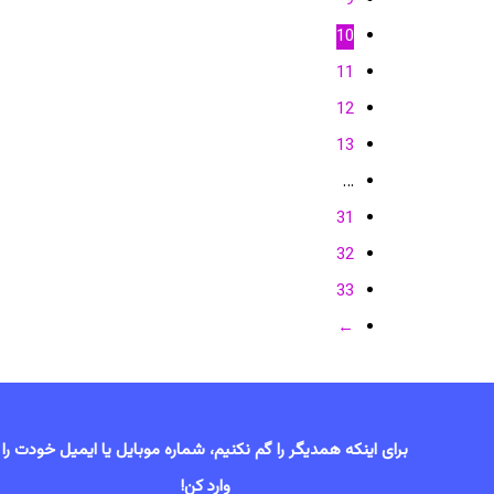
9
10
11
12
13
…
31
32
33
←
برای اینکه همدیگر را گم نکنیم، شماره موبایل یا ایمیل خودت را
وارد کن!