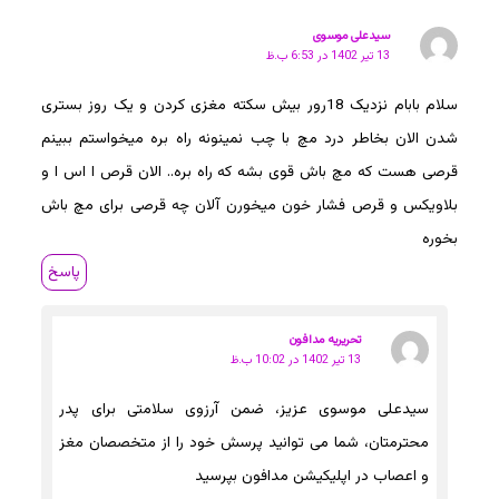
سیدعلی موسوی
13 تیر 1402 در 6:53 ب.ظ
سلام بابام نزدیک 18رور بیش سکته مغزی کردن و یک روز بستری
شدن الان بخاطر درد مچ با چب نمينونه راه بره میخواستم ببینم
قرصی هست که مچ باش قوی بشه که راه بره.. الان قرص ا اس ا و
بلاویکس و قرص فشار خون میخورن آلان چه قرصی برای مچ باش
بخوره
پاسخ
تحریریه مدافون
13 تیر 1402 در 10:02 ب.ظ
سیدعلی موسوی عزیز، ضمن آرزوی سلامتی برای پدر
محترمتان، شما می توانید پرسش خود را از متخصصان مغز
و اعصاب در اپلیکیشن مدافون بپرسید