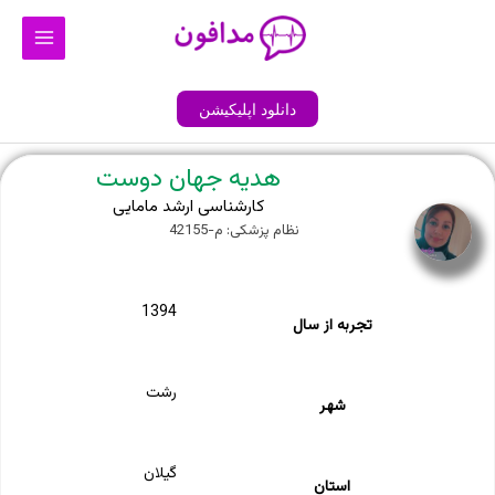
رش
Main
ه
Menu
حتوا
دانلود اپلیکیشن
هدیه جهان دوست
کارشناسی ارشد مامایی
نظام پزشکی: م-42155
1394
تجربه از سال
رشت
شهر
گیلان
استان