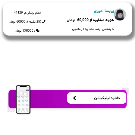
پریسا امیری
نظام پزشکی:
م-41129
60,000
(25 دقیقه): 60000 تومان
کارشناس ارشد مشاوره در مامایی
: 138000 تومان