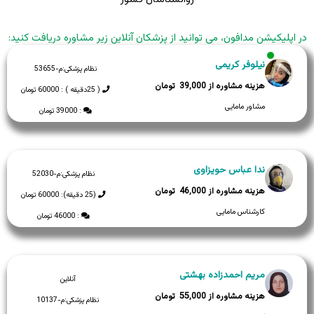
در اپلیکیشن مدافون، می توانید از پزشکان آنلاین زیر مشاوره دریافت کنید:
نیلوفر کریمی
نظام پزشکی:
م-53655
39,000
( 25دقیقه ) : 60000 تومان
مشاور مامایی
: 39000 تومان
ندا عباس حویزاوی
نظام پزشکی:
م-52030
46,000
(25 دقیقه): 60000 تومان
کارشناس مامایی
: 46000 تومان
مریم احمدزاده بهشتی
آنلاین
55,000
نظام پزشکی:
م-10137