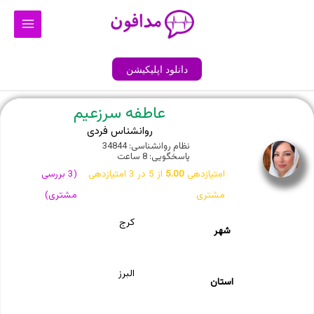
رش
Main
ه
Menu
حتوا
دانلود اپلیکیشن
عاطفه سرزعیم
روانشناس فردی
نظام روانشناسی: 34844
پاسخگویی: 8 ساعت
امتیازدهی
5.00
از 5 در
3
امتیازدهی
(
3
بررسی
مشتری
مشتری)
کرج
شهر
البرز
استان