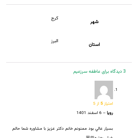
کرج
شهر
البرز
استان
3 دیدگاه برای
عاطفه سرزعیم
امتیاز
5
از 5
رويا
–
6 اسفند 1401
بسيار عالي بود ممنونم خانم دكتر عزيز با مشاوره شما حالم
خيلي بهتره🫶🏼