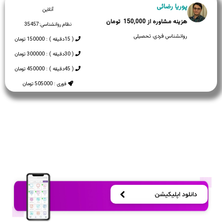
پوریا رضائی
آنلاین
150,000
نظام روانشناسی:
35457
روانشناس فردی، تحصیلی
( 15دقیقه ) : 150000 تومان
( 30دقیقه ) : 300000 تومان
( 45دقیقه ) : 450000 تومان
فوری : 505000 تومان