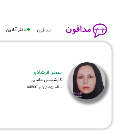
رش
م
ه
حتوا
دکتر آنلاین
مدافون
سحر فرشادی
کارشناسی مامایی
نظام پزشکی: م-44800