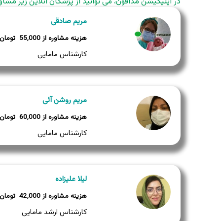
در اپلیکیشن مدافون، می توانید از پزشکان آنلاین زیر مشاو
مریم صادقی
55,000
وضعیت:
کارشناس مامایی
مریم روشن آئی
60,000
کارشناس مامایی
لیلا علیزاده
42,000
کارشناس ارشد مامایی