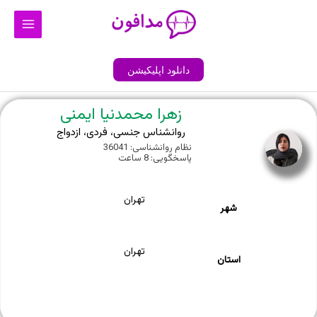
رش
Main
ه
Menu
حتوا
دانلود اپلیکیشن
زهرا محمدنیا ایمنی
روانشناس جنسی، فردی، ازدواج
نظام روانشناسی: 36041
پاسخگویی: 8 ساعت
تهران
شهر
تهران
استان