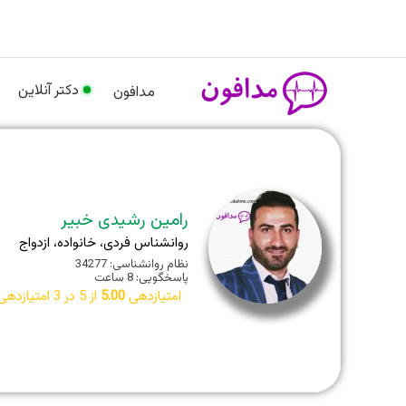
رش
م
ه
حتوا
دکتر آنلاین
مدافون
رامین رشیدی خبیر
روانشناس فردی، خانواده، ازدواج
نظام روانشناسی: 34277
پاسخگویی: 8 ساعت
امتیازدهی
5.00
از 5 در
3
امتیازدهی