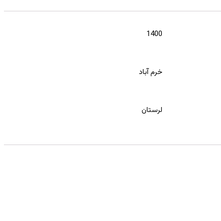
1400
خرم آباد
لرستان