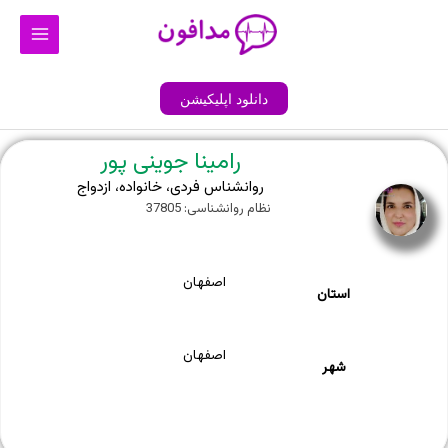
رش
Main
ه
Menu
حتوا
دانلود اپلیکیشن
رامینا جوینی پور
روانشناس فردی، خانواده، ازدواج
نظام روانشناسی: 37805
اصفهان
استان
اصفهان
شهر