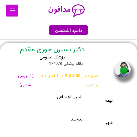
رش
Main
ه
Menu
حتوا
دانلود اپلیکیشن
دکتر نسترن حوری مقدم
پزشک عمومی
نظام پزشکی: 174078
آنلاین
امتیازدهی
5.00
از 5 در
1
امتیازدهی
(
1
بررسی
مشتری
مشتری)
تامین اجتماعی
بیمه
بیرجند
شهر