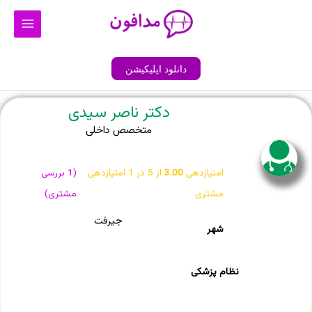
رش
Main
ه
Menu
حتوا
دانلود اپلیکیشن
دکتر ناصر سیدی
متخصص داخلی
امتیازدهی
3.00
از 5 در
1
امتیازدهی
(
1
بررسی
مشتری
مشتری)
جیرفت
شهر
نظام پزشکی